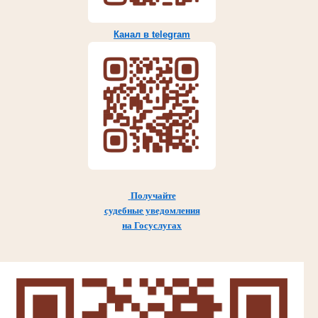
Канал в telegram
Получайте
судебные уведомления
на Госуслугах