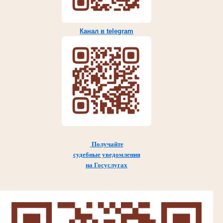
Канал в telegram
Получайте
судебные уведомления
на Госуслугах