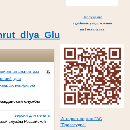
Получайте
судебные уведомления
на Госуслугах
Marshrut_dlya_Glushkovskogo
пционная экспертиза
3.
упцией, для
рованию конфликта
гражданской службы
версия для печати
Интернет-портал ГАС
ской службы Российской
"Правосудие"