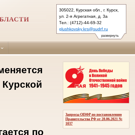
305022, Курская обл., г. Курск,
ул. 2-я Агрегатная, д. 3а
ОБЛАСТИ
Тел.: (4712)-44-69-32
glushkovsky.krs@sudrf.ru
развернуть
 меняется
 Курской
Запросы ОПФР по постановлению
Правительства РФ от 28.06.2021 №
1037
гается по