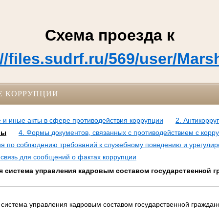
Схема проезда к
://files.sudrf.ru/569/user/
Е КОРРУПЦИИ
 и иные акты в сфере противодействия коррупции
2. Антикорру
лы
4. Формы документов, связанных с противодействием с корр
ия по соблюдению требований к служебному поведению и урегули
 связь для сообщений о фактах коррупции
 система управления кадровым составом государственной 
истема управления кадровым составом государственной граждан