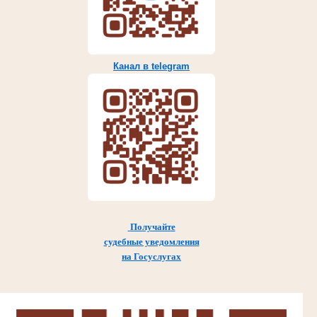
Канал в telegram
Получайте
судебные уведомления
на Госуслугах