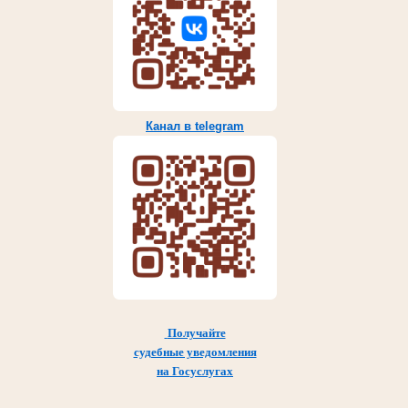
Канал в telegram
Получайте
судебные уведомления
на Госуслугах