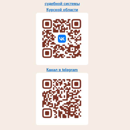
судебной системы
Курской области
Канал в telegram