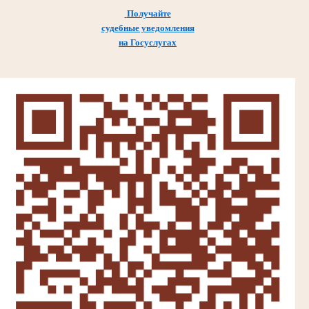
Получайте
судебные уведомления
на Госуслугах