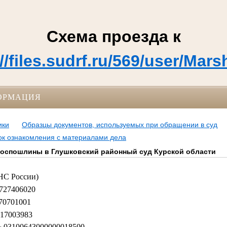
Схема проезда к
://files.sudrf.ru/569/user/
ОРМАЦИЯ
ики
Образцы документов, используемых при обращении в суд
к ознакомления с материалами дела
госпошлины в Глушковский районный суд Курской области
НС России)
06020
1001
03983
03100643000000018500