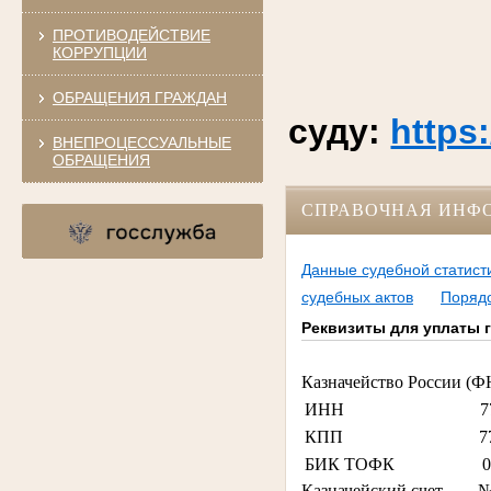
ПРОТИВОДЕЙСТВИЕ
КОРРУПЦИИ
ОБРАЩЕНИЯ ГРАЖДАН
суду:
https
ВНЕПРОЦЕССУАЛЬНЫЕ
ОБРАЩЕНИЯ
СПРАВОЧНАЯ ИНФ
Данные судебной статист
судебных актов
Порядо
Реквизиты для уплаты 
Казначейство России (Ф
ИНН 77274
КПП 77070
БИК ТОФК 0170
Казначейский счет № 