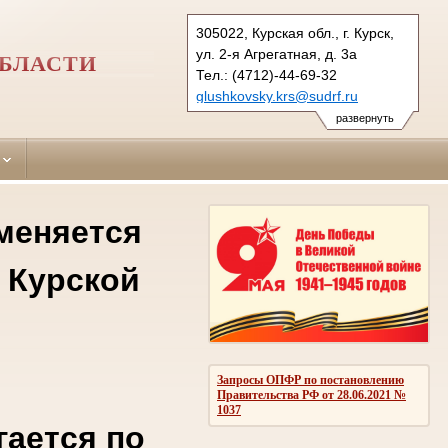
305022, Курская обл., г. Курск,
ул. 2-я Агрегатная, д. 3а
ОБЛАСТИ
Тел.: (4712)-44-69-32
glushkovsky.krs@sudrf.ru
развернуть
 меняется
 Курской
Запросы ОПФР по постановлению
Правительства РФ от 28.06.2021 №
1037
гается по