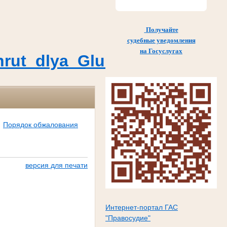
Получайте
судебные уведомления
на Госуслугах
Marshrut_dlya_Glushkovskogo
Порядок обжалования
версия для печати
Интернет-портал ГАС
"Правосудие"