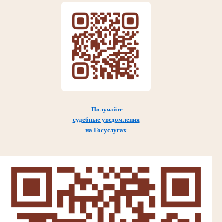
Получайте
судебные уведомления
на Госуслугах