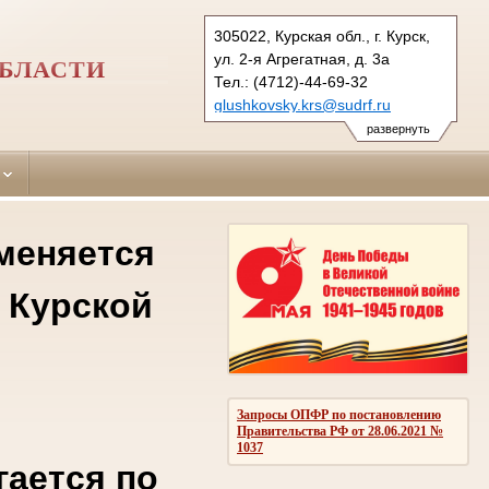
305022, Курская обл., г. Курск,
ул. 2-я Агрегатная, д. 3а
ОБЛАСТИ
Тел.: (4712)-44-69-32
glushkovsky.krs@sudrf.ru
развернуть
 меняется
 Курской
Запросы ОПФР по постановлению
Правительства РФ от 28.06.2021 №
1037
гается по