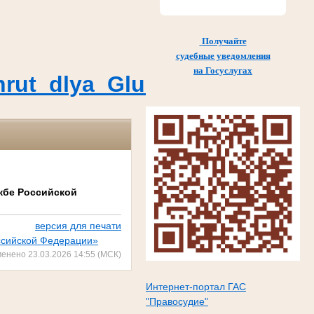
Получайте
судебные уведомления
на Госуслугах
Marshrut_dlya_Glushkovskogo
жбе Российской
версия для печати
оссийской Федерации»
менено 23.03.2026 14:55 (МСК)
Интернет-портал ГАС
"Правосудие"