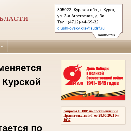
305022, Курская обл., г. Курск,
ул. 2-я Агрегатная, д. 3а
ОБЛАСТИ
Тел.: (4712)-44-69-32
glushkovsky.krs@sudrf.ru
развернуть
 меняется
 Курской
Запросы ОПФР по постановлению
Правительства РФ от 28.06.2021 №
1037
гается по