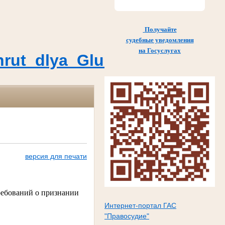
Получайте
судебные уведомления
на Госуслугах
Marshrut_dlya_Glushkovskogo
версия для печати
ребований о признании
Интернет-портал ГАС
"Правосудие"