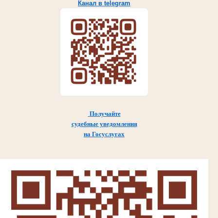
Канал в telegram
Получайте
судебные уведомления
на Госуслугах