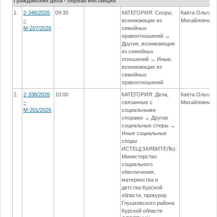
Гражданские дела - первая инстанция
1.
2-346/2026
09:30
КАТЕГОРИЯ: Споры,
Каёта Ольга
~
возникающие из
Михайловна
М-207/2026
семейных
правоотношений →
Другие, возникающие
из семейных
отношений → Иные,
возникающие из
семейных
правоотношений
2.
2-338/2026
10:00
КАТЕГОРИЯ: Дела,
Каёта Ольга
~
связанные с
Михайловна
М-201/2026
социальными
спорами → Другие
социальные споры →
Иные социальные
споры
ИСТЕЦ(ЗАЯВИТЕЛЬ):
Министерство
социального
обеспечения,
материнства и
детства Курской
области, прокурор
Глушковского района
Курской области