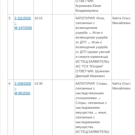
ОТВЕТЧИК:
Курникова Юлия
Владимировна
3.
2-311/2026
10:15
КАТЕГОРИЯ: Иски,
Каёта Ольга
~
связанные с
Михайловна
М-147/2026
возмещением
ущерба → Иски о
возмещении ущерба
от ДТП → Иски о
возмещении ущерба
от ДТП (кроме увечий
и смерти кормильца)
ИСТЕЦ(ЗАЯВИТЕЛЬ):
АО "ГСК "Югория"
ОТВЕТЧИК: Шумилин
Дмитрий Иванович
4.
2-258/2026
14:30
КАТЕГОРИЯ: Споры,
Каёта Ольга
~
связанные с
Михайловна
М-85/2026
наследственными
отношениями →
Споры, связанные с
наследованием
имущества → иные,
связанные с
наследованием
имущества
ИСТЕЦ(ЗАЯВИТЕЛЬ):