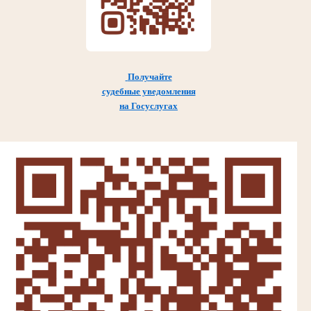
Получайте
судебные уведомления
на Госуслугах